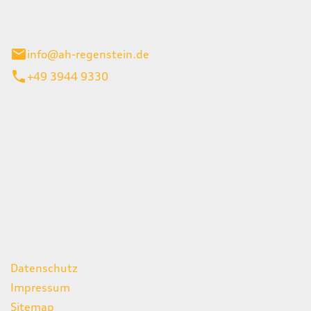
el 1
enburg
info@ah-regenstein.de
+49 3944 9330
iten
itag
07:00 - 18:00 Uhr
08:00 - 13:00 Uhr
geschlossen
ks
Datenschutz
Impressum
Sitemap