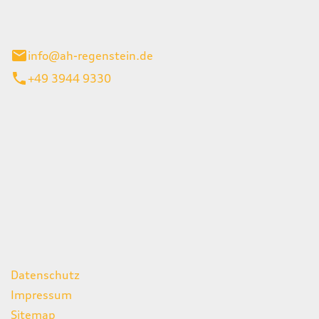
el 1
enburg
info@ah-regenstein.de
+49 3944 9330
iten
itag
07:00 - 18:00 Uhr
08:00 - 13:00 Uhr
geschlossen
ks
Datenschutz
Impressum
Sitemap