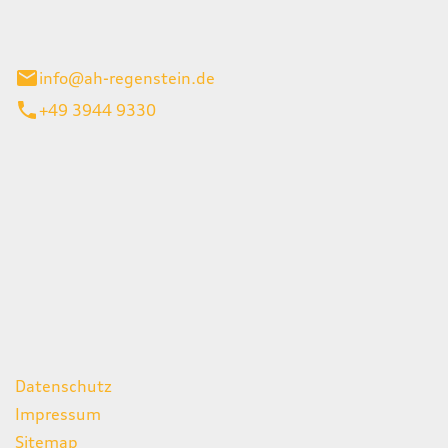
el 1
enburg
info@ah-regenstein.de
+49 3944 9330
iten
itag
07:00 - 18:00 Uhr
08:00 - 13:00 Uhr
geschlossen
ks
Datenschutz
Impressum
Sitemap