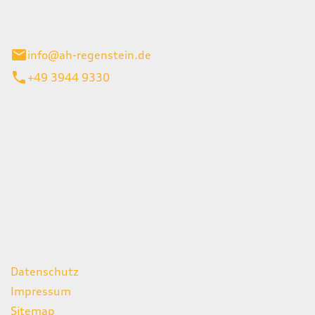
el 1
enburg
info@ah-regenstein.de
+49 3944 9330
iten
itag
07:00 - 18:00 Uhr
08:00 - 13:00 Uhr
geschlossen
ks
Datenschutz
Impressum
Sitemap