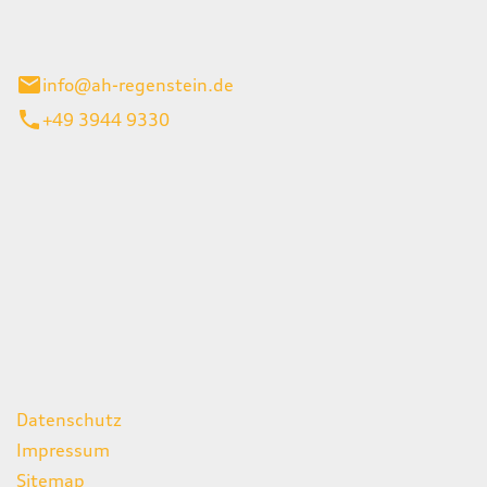
el 1
enburg
info@ah-regenstein.de
+49 3944 9330
iten
itag
07:00 - 18:00 Uhr
08:00 - 13:00 Uhr
geschlossen
ks
Datenschutz
Impressum
Sitemap