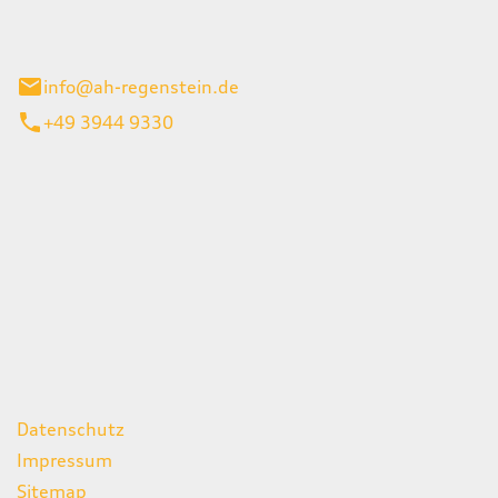
el 1
enburg
info@ah-regenstein.de
+49 3944 9330
iten
itag
07:00 - 18:00 Uhr
08:00 - 13:00 Uhr
geschlossen
ks
Datenschutz
Impressum
Sitemap