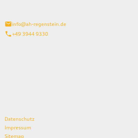
el 1
enburg
info@ah-regenstein.de
+49 3944 9330
iten
itag
07:00 - 18:00 Uhr
08:00 - 13:00 Uhr
geschlossen
ks
Datenschutz
Impressum
Sitemap