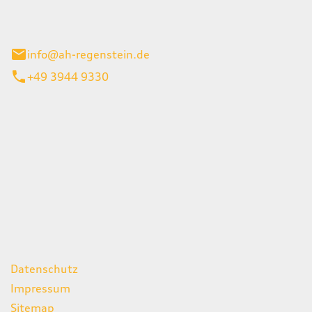
el 1
enburg
info@ah-regenstein.de
+49 3944 9330
iten
itag
07:00 - 18:00 Uhr
08:00 - 13:00 Uhr
geschlossen
ks
Datenschutz
Impressum
Sitemap