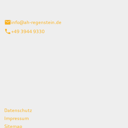
el 1
enburg
info@ah-regenstein.de
+49 3944 9330
iten
itag
07:00 - 18:00 Uhr
08:00 - 13:00 Uhr
geschlossen
ks
Datenschutz
Impressum
Sitemap