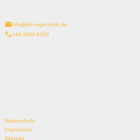
el 1
enburg
info@ah-regenstein.de
+49 3944 9330
iten
itag
07:00 - 18:00 Uhr
08:00 - 13:00 Uhr
geschlossen
ks
Datenschutz
Impressum
Sitemap