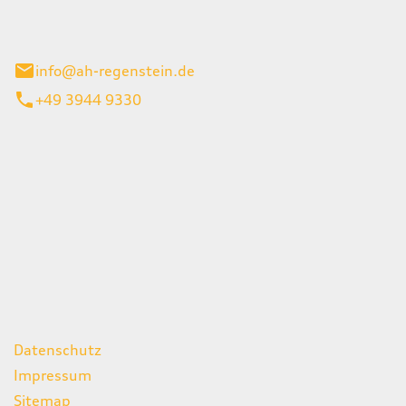
el 1
enburg
info@ah-regenstein.de
+49 3944 9330
iten
itag
07:00 - 18:00 Uhr
08:00 - 13:00 Uhr
geschlossen
ks
Datenschutz
Impressum
Sitemap