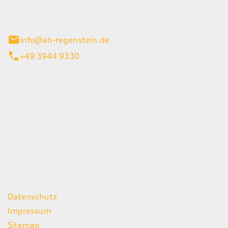
el 1
enburg
info@ah-regenstein.de
+49 3944 9330
iten
itag
07:00 - 18:00 Uhr
08:00 - 13:00 Uhr
geschlossen
ks
Datenschutz
Impressum
Sitemap