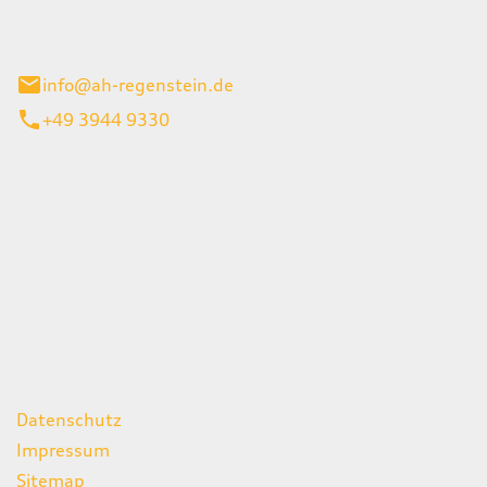
el 1
enburg
info@ah-regenstein.de
+49 3944 9330
iten
itag
07:00 - 18:00 Uhr
08:00 - 13:00 Uhr
geschlossen
ks
Datenschutz
Impressum
Sitemap