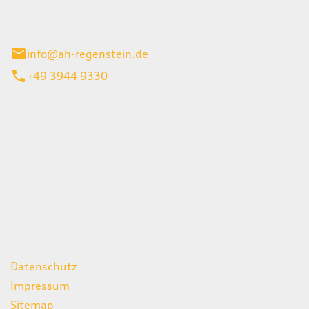
el 1
enburg
info@ah-regenstein.de
+49 3944 9330
iten
itag
07:00 - 18:00 Uhr
08:00 - 13:00 Uhr
geschlossen
ks
Datenschutz
Impressum
Sitemap