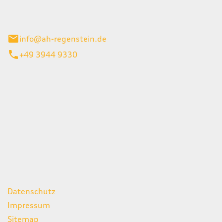
el 1
enburg
info@ah-regenstein.de
+49 3944 9330
iten
itag
07:00 - 18:00 Uhr
08:00 - 13:00 Uhr
geschlossen
ks
Datenschutz
Impressum
Sitemap