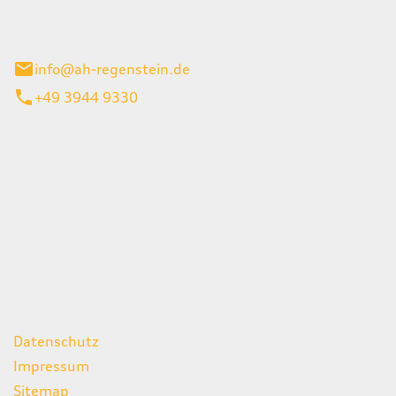
el 1
enburg
info@ah-regenstein.de
+49 3944 9330
iten
itag
07:00 - 18:00 Uhr
08:00 - 13:00 Uhr
geschlossen
ks
Datenschutz
Impressum
Sitemap