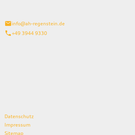
el 1
enburg
info@ah-regenstein.de
+49 3944 9330
iten
itag
07:00 - 18:00 Uhr
08:00 - 13:00 Uhr
geschlossen
ks
Datenschutz
Impressum
Sitemap