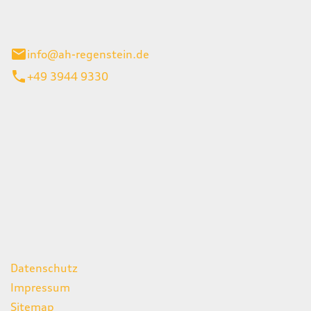
el 1
enburg
info@ah-regenstein.de
+49 3944 9330
iten
itag
07:00 - 18:00 Uhr
08:00 - 13:00 Uhr
geschlossen
ks
Datenschutz
Impressum
Sitemap