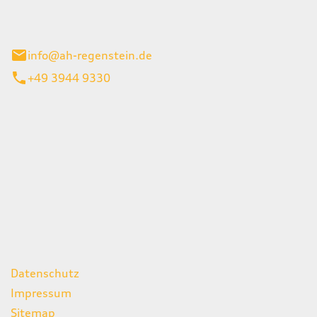
el 1
enburg
info@ah-regenstein.de
+49 3944 9330
iten
itag
07:00 - 18:00 Uhr
08:00 - 13:00 Uhr
geschlossen
ks
Datenschutz
Impressum
Sitemap