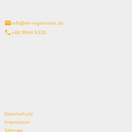
el 1
enburg
info@ah-regenstein.de
+49 3944 9330
iten
itag
07:00 - 18:00 Uhr
08:00 - 13:00 Uhr
geschlossen
ks
Datenschutz
Impressum
Sitemap