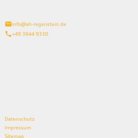
el 1
enburg
info@ah-regenstein.de
+49 3944 9330
iten
itag
07:00 - 18:00 Uhr
08:00 - 13:00 Uhr
geschlossen
ks
Datenschutz
Impressum
Sitemap