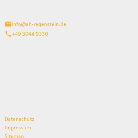
el 1
enburg
info@ah-regenstein.de
+49 3944 9330
iten
itag
07:00 - 18:00 Uhr
08:00 - 13:00 Uhr
geschlossen
ks
Datenschutz
Impressum
Sitemap