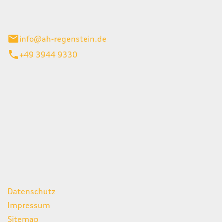
el 1
enburg
info@ah-regenstein.de
+49 3944 9330
iten
itag
07:00 - 18:00 Uhr
08:00 - 13:00 Uhr
geschlossen
ks
Datenschutz
Impressum
Sitemap