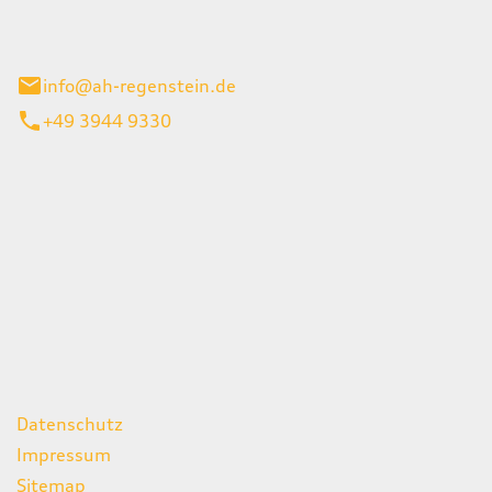
el 1
enburg
info@ah-regenstein.de
+49 3944 9330
iten
itag
07:00 - 18:00 Uhr
08:00 - 13:00 Uhr
geschlossen
ks
Datenschutz
Impressum
Sitemap