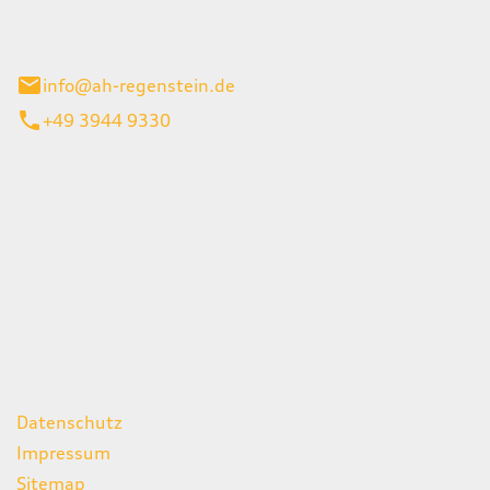
el 1
enburg
info@ah-regenstein.de
+49 3944 9330
iten
itag
07:00 - 18:00 Uhr
08:00 - 13:00 Uhr
geschlossen
ks
Datenschutz
Impressum
Sitemap