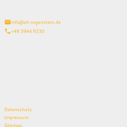
el 1
enburg
info@ah-regenstein.de
+49 3944 9330
iten
itag
07:00 - 18:00 Uhr
08:00 - 13:00 Uhr
geschlossen
ks
Datenschutz
Impressum
Sitemap