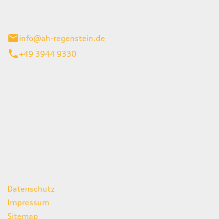
el 1
enburg
info@ah-regenstein.de
+49 3944 9330
iten
itag
07:00 - 18:00 Uhr
08:00 - 13:00 Uhr
geschlossen
ks
Datenschutz
Impressum
Sitemap