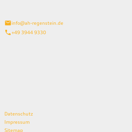
el 1
enburg
info@ah-regenstein.de
+49 3944 9330
iten
itag
07:00 - 18:00 Uhr
08:00 - 13:00 Uhr
geschlossen
ks
Datenschutz
Impressum
Sitemap