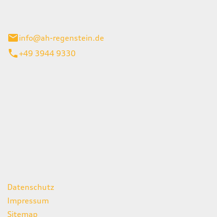
el 1
enburg
info@ah-regenstein.de
+49 3944 9330
iten
itag
07:00 - 18:00 Uhr
08:00 - 13:00 Uhr
geschlossen
ks
Datenschutz
Impressum
Sitemap