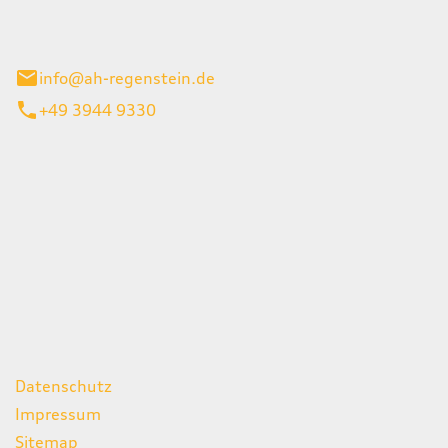
el 1
enburg
info@ah-regenstein.de
+49 3944 9330
iten
itag
07:00 - 18:00 Uhr
08:00 - 13:00 Uhr
geschlossen
ks
Datenschutz
Impressum
Sitemap