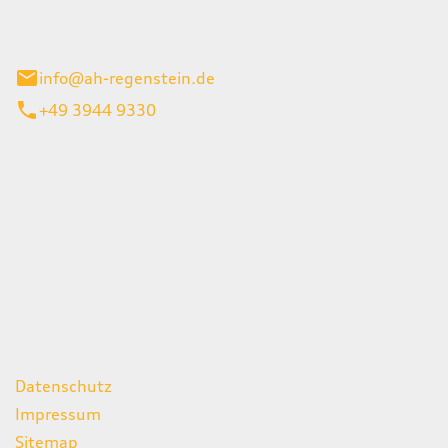
el 1
enburg
info@ah-regenstein.de
+49 3944 9330
iten
itag
07:00 - 18:00 Uhr
08:00 - 13:00 Uhr
geschlossen
ks
Datenschutz
Impressum
Sitemap