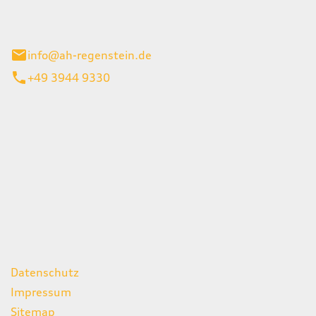
el 1
enburg
info@ah-regenstein.de
+49 3944 9330
iten
itag
07:00 - 18:00 Uhr
08:00 - 13:00 Uhr
geschlossen
ks
Datenschutz
Impressum
Sitemap