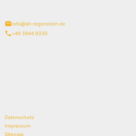
el 1
enburg
info@ah-regenstein.de
+49 3944 9330
iten
itag
07:00 - 18:00 Uhr
08:00 - 13:00 Uhr
geschlossen
ks
Datenschutz
Impressum
Sitemap