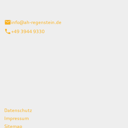
el 1
enburg
info@ah-regenstein.de
+49 3944 9330
iten
itag
07:00 - 18:00 Uhr
08:00 - 13:00 Uhr
geschlossen
ks
Datenschutz
Impressum
Sitemap