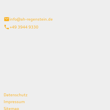
el 1
enburg
info@ah-regenstein.de
+49 3944 9330
iten
itag
07:00 - 18:00 Uhr
08:00 - 13:00 Uhr
geschlossen
ks
Datenschutz
Impressum
Sitemap