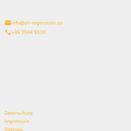
el 1
enburg
info@ah-regenstein.de
+49 3944 9330
iten
itag
07:00 - 18:00 Uhr
08:00 - 13:00 Uhr
geschlossen
ks
Datenschutz
Impressum
Sitemap