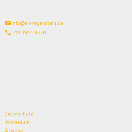
el 1
enburg
info@ah-regenstein.de
+49 3944 9330
iten
itag
07:00 - 18:00 Uhr
08:00 - 13:00 Uhr
geschlossen
ks
Datenschutz
Impressum
Sitemap