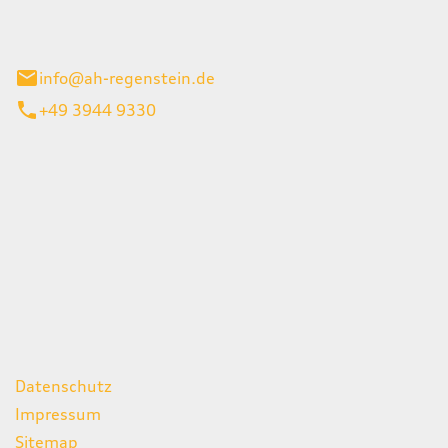
el 1
enburg
info@ah-regenstein.de
+49 3944 9330
iten
itag
07:00 - 18:00 Uhr
08:00 - 13:00 Uhr
geschlossen
ks
Datenschutz
Impressum
Sitemap