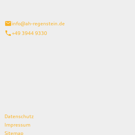
el 1
enburg
info@ah-regenstein.de
+49 3944 9330
iten
itag
07:00 - 18:00 Uhr
08:00 - 13:00 Uhr
geschlossen
ks
Datenschutz
Impressum
Sitemap