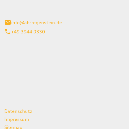
el 1
enburg
info@ah-regenstein.de
+49 3944 9330
iten
itag
07:00 - 18:00 Uhr
08:00 - 13:00 Uhr
geschlossen
ks
Datenschutz
Impressum
Sitemap