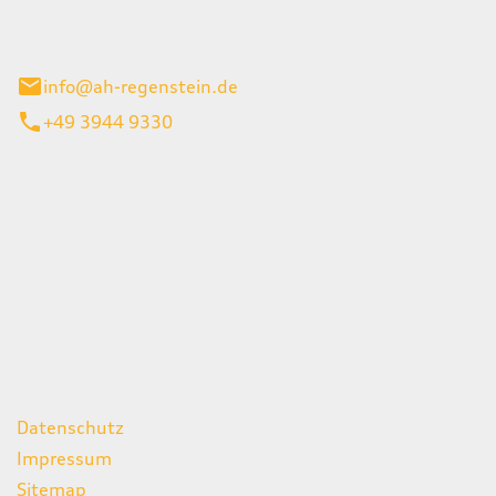
el 1
enburg
info@ah-regenstein.de
+49 3944 9330
iten
itag
07:00 - 18:00 Uhr
08:00 - 13:00 Uhr
geschlossen
ks
Datenschutz
Impressum
Sitemap