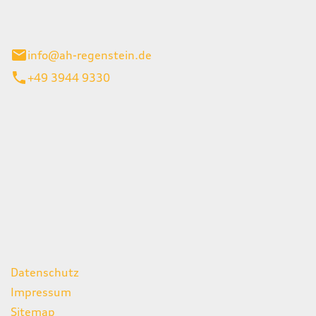
el 1
enburg
info@ah-regenstein.de
+49 3944 9330
iten
itag
07:00 - 18:00 Uhr
08:00 - 13:00 Uhr
geschlossen
ks
Datenschutz
Impressum
Sitemap