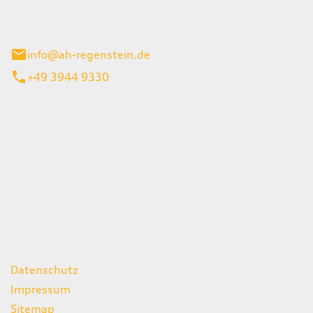
el 1
enburg
info@ah-regenstein.de
+49 3944 9330
iten
itag
07:00 - 18:00 Uhr
08:00 - 13:00 Uhr
geschlossen
ks
Datenschutz
Impressum
Sitemap