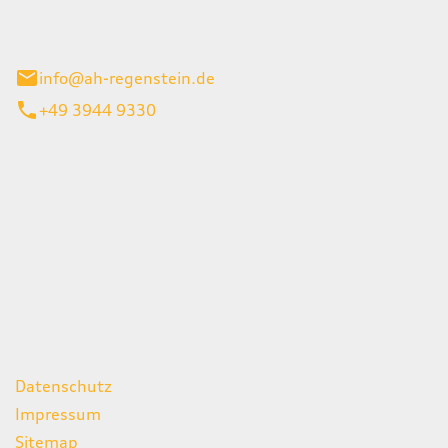
el 1
enburg
info@ah-regenstein.de
+49 3944 9330
iten
itag
07:00 - 18:00 Uhr
08:00 - 13:00 Uhr
geschlossen
ks
Datenschutz
Impressum
Sitemap