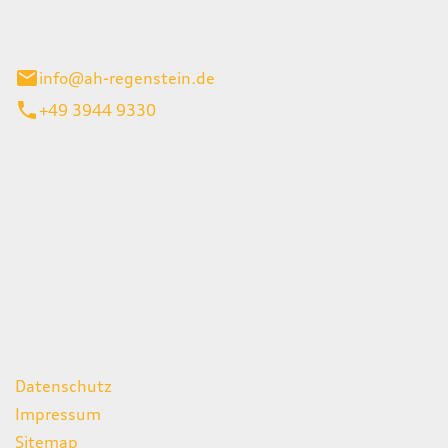
el 1
enburg
info@ah-regenstein.de
+49 3944 9330
iten
itag
07:00 - 18:00 Uhr
08:00 - 13:00 Uhr
geschlossen
ks
Datenschutz
Impressum
Sitemap