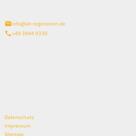
el 1
enburg
info@ah-regenstein.de
+49 3944 9330
iten
itag
07:00 - 18:00 Uhr
08:00 - 13:00 Uhr
geschlossen
ks
Datenschutz
Impressum
Sitemap