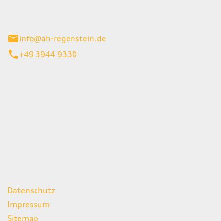
el 1
enburg
info@ah-regenstein.de
+49 3944 9330
iten
itag
07:00 - 18:00 Uhr
08:00 - 13:00 Uhr
geschlossen
ks
Datenschutz
Impressum
Sitemap