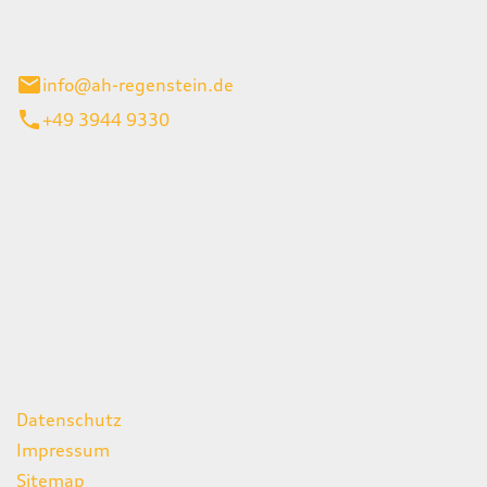
el 1
enburg
info@ah-regenstein.de
+49 3944 9330
iten
itag
07:00 - 18:00 Uhr
08:00 - 13:00 Uhr
geschlossen
ks
Datenschutz
Impressum
Sitemap