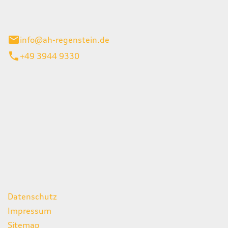
el 1
enburg
info@ah-regenstein.de
+49 3944 9330
iten
itag
07:00 - 18:00 Uhr
08:00 - 13:00 Uhr
geschlossen
ks
Datenschutz
Impressum
Sitemap