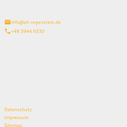
el 1
enburg
info@ah-regenstein.de
+49 3944 9330
iten
itag
07:00 - 18:00 Uhr
08:00 - 13:00 Uhr
geschlossen
ks
Datenschutz
Impressum
Sitemap